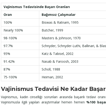
Vajinismus Tedavisinde Başarı Oranları
Oran
Bağımsız Çalışmalar
100%
Biswas & Ratnam, 1995
Nearly 100%
Butcher, 1999
98-100%
Masters & Johnson, 1970
97.7%
Schnyder, Schnyder-Luthi, Ballinari, & Bla
95%
Katz & Tabisel, 2002
91.42%
Nasab & Faroosh, 2003
87%
Scholl, 1988
75-100%
Heiman, 2002
Vajinismus Tedavisi Ne Kadar Başarı
Vajinismus, kadın cinselliği sorunları arasında başarılı tedavi ora
Vajinismusla ilgili yapılan araştırmalar hemen hemen
%100 başar