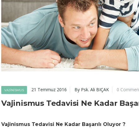
21 Temmuz 2016
By Psk. Ali BIÇAK
0 Commen
VAJINISMUS
Vajinismus Tedavisi Ne Kadar Başar
Vajinismus Tedavisi Ne Kadar Başarılı Oluyor ?