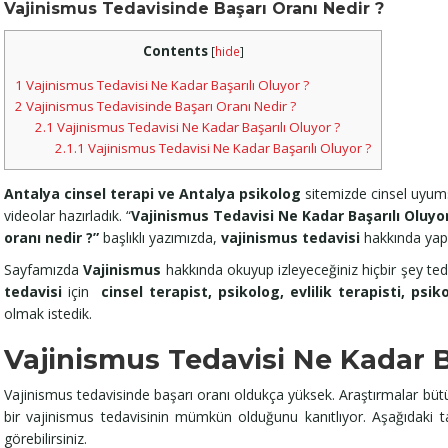
Vajinismus Tedavisinde Başarı Oranı Nedir ?
Contents
[
hide
]
1
Vajinismus Tedavisi Ne Kadar Başarılı Oluyor ?
2
Vajinismus Tedavisinde Başarı Oranı Nedir ?
2.1
Vajinismus Tedavisi Ne Kadar Başarılı Oluyor ?
2.1.1
Vajinismus Tedavisi Ne Kadar Başarılı Oluyor ?
Antalya cinsel terapi ve Antalya psikolog
sitemizde cinsel uyumsuzl
videolar hazırladık. “
Vajinismus Tedavisi Ne Kadar Başarılı Oluyor
oranı nedir ?”
başlıklı yazımızda,
vajinismus tedavisi
hakkında yapı
Sayfamızda
Vajinismus
hakkında okuyup izleyeceğiniz hiçbir şey te
tedavisi
için
cinsel terapist, psikolog, evlilik terapisti, psik
olmak istedik.
Vajinismus Tedavisi Ne Kadar B
Vajinismus tedavisinde başarı oranı oldukça yüksek. Araştırmalar bütün
bir vajinismus tedavisinin mümkün olduğunu kanıtlıyor. Aşağıdaki ta
görebilirsiniz.