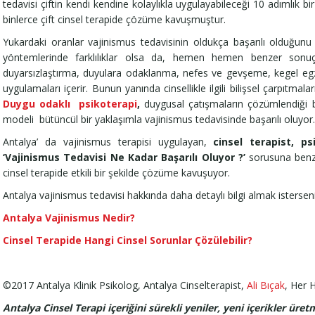
tedavisi çiftin kendi kendine kolaylıkla uygulayabileceği 10 adımlık b
binlerce çift cinsel terapide çözüme kavuşmuştur.
Yukardaki oranlar vajinismus tedavisinin oldukça başarılı olduğunu
yöntemlerinde farklılıklar olsa da, hemen hemen benzer sonuçlar
duyarsızlaştırma, duyulara odaklanma, nefes ve gevşeme, kegel egzer
uygulamaları içerir. Bunun yanında cinsellikle ilgili bilişsel çarpıtmaları
Duygu odaklı psikoterapi
,
duygusal çatışmaların çözümlendiği bir
modeli bütüncül bir yaklaşımla vajinismus tedavisinde başarılı oluyor.
Antalya’ da vajinismus terapisi uygulayan,
cinsel terapist,
psi
‘
Vajinismus Tedavisi Ne Kadar Başarılı Oluyor ?’
sorusuna benzer
cinsel terapide etkili bir şekilde çözüme kavuşuyor.
Antalya vajinismus tedavisi hakkında daha detaylı bilgi almak isterseniz
Antalya Vajinismus Nedir?
Cinsel Terapide Hangi Cinsel Sorunlar Çözülebilir?
©2017 Antalya Klinik Psikolog, Antalya Cinselterapist,
Ali Bıçak
, Her H
Antalya Cinsel Terapi içeriğini sürekli yeniler, yeni içerikler ür