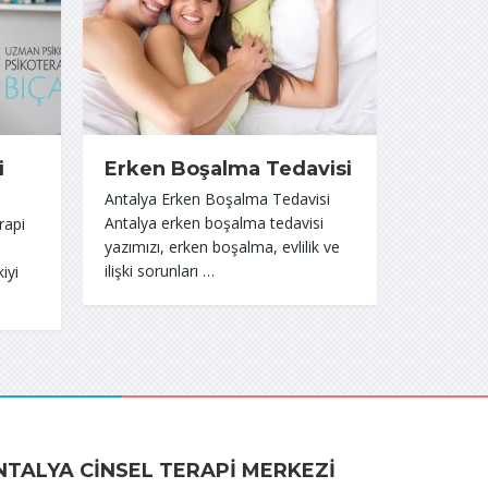
i
Erken Boşalma Tedavisi
Antalya Erken Boşalma Tedavisi
Antalya erken boşalma tedavisi
rapi
yazımızı, erken boşalma, evlilik ve
ilişki sorunları …
iyi
NTALYA CINSEL TERAPI MERKEZI